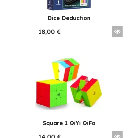
Dice Deduction
18,00
€
Square 1 QiYi QiFa
14,00
€