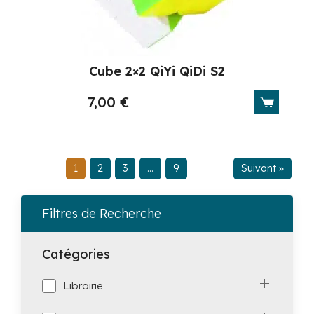
Cube 2×2 QiYi QiDi S2
7,00
€
1
2
3
…
9
Suivant »
Filtres de Recherche
Catégories
Librairie