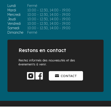
Lundi
Fermé
Mardi
10:00 - 12:30, 14:00 - 19:00
Mercredi
10:00 - 12:30, 14:00 - 19:00
Jeudi
10:00 - 12:30, 14:00 - 19:00
Vendredi
10:00 - 12:30, 14:00 - 19:00
Samedi
10:00 - 12:30, 14:00 - 19:00
Dimanche
Fermé
Restons en contact
Restez informés des nouveautés et des
évenements à venir.
CONTACT
© 2026 Le Cerf Ludique - Tous droits réservés -
Réalisation