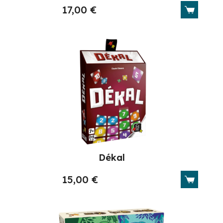
17,00
€
Dékal
15,00
€