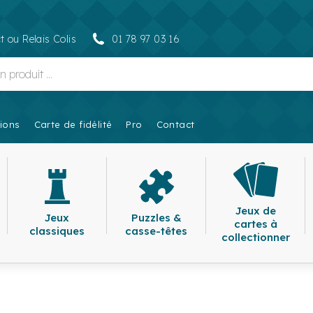
t ou Relais Colis
01 78 97 03 16
ions
Carte de fidélité
Pro
Contact
Jeux de
Jeux
Puzzles &
cartes à
classiques
casse-têtes
collectionner