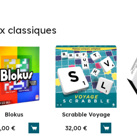
x classiques
Blokus
Scrabble Voyage
5,00
€
32,00
€