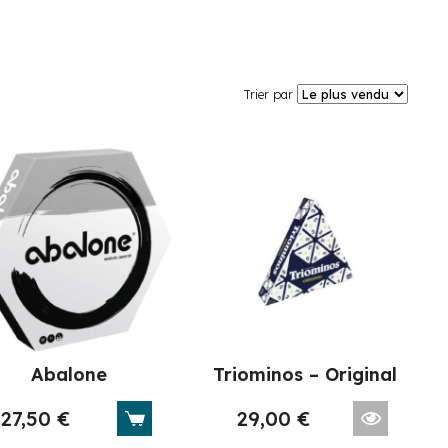
Trier par
Abalone
Triominos – Original
27,50
€
29,00
€