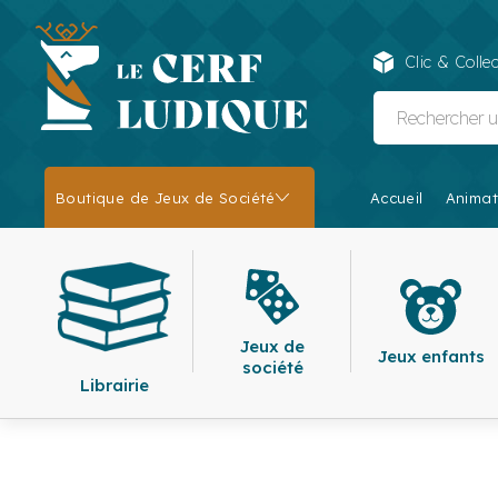
Clic & Collec
Boutique de Jeux de Société
Accueil
Animat
Jeux de
Jeux enfants
société
Librairie